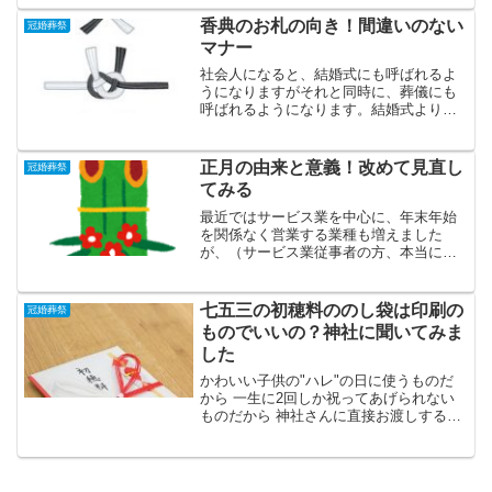
ようにお祈りしてます。という意味で使
われます。アナウンサーが故人に向けて
香典のお札の向き！間違いのない
冠婚葬祭
いう事が多いですが「なん...
マナー
社会人になると、結婚式にも呼ばれるよ
うになりますがそれと同時に、葬儀にも
呼ばれるようになります。結婚式より決
め事は少なく、一度経験してしまえば、
ほぼ覚えられることばかりですが、初め
ての時はやはり不安なものです。ここで
正月の由来と意義！改めて見直し
冠婚葬祭
は、香典のお札の向きにつ...
てみる
最近ではサービス業を中心に、年末年始
を関係なく営業する業種も増えました
が、（サービス業従事者の方、本当にお
疲れ様ですm(_ _)m）まだまだ年末年始が
休める企業は多いですね。私もかつては
サービス業に従事していたので、年末年
七五三の初穂料ののし袋は印刷の
冠婚葬祭
始となると、のんび...
ものでいいの？神社に聞いてみま
した
かわいい子供の"ハレ"の日に使うものだ
から 一生に2回しか祝ってあげられない
ものだから 神社さんに直接お渡しするも
のだから七五三の初穂料の「のし袋」に
印刷されたものを使うのってどうなの？
と、悩んでいませんか？管理人は独身な
んですが、実は「姪...