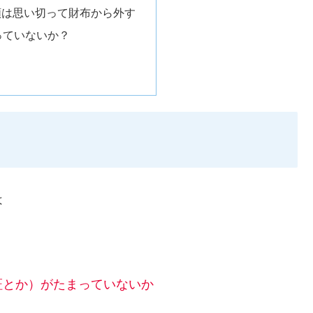
類は思い切って財布から外す
っていないか？
う
は
証とか）がたまっていないか