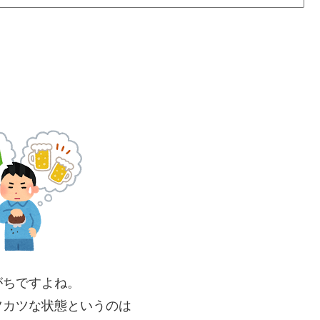
？
がちですよね。
ツカツな状態というのは