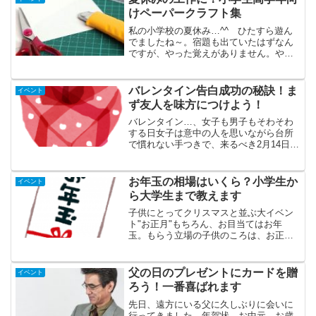
方、...
けペーパークラフト集
私の小学校の夏休み…^^ゞひたすら遊ん
でましたね～。宿題も出ていたはずなん
ですが、やった覚えがありません。やっ
てはいたんでしょうが、たぶんサザエさ
んのカツオ君のように夏休み終わりごろ
になって大慌てでやっていたクチだと思
バレンタイン告白成功の秘訣！ま
イベント
います。国語、算数、理...
ず友人を味方につけよう！
バレンタイン…、女子も男子もそわそわ
する日女子は意中の人を思いながら台所
で慣れない手つきで、来るべき2月14日に
備えてチョコを作る。男子は2月14日とい
う日に靴箱や机にチョコがないか確かめ
る。または女子から呼び出しがないか、
お年玉の相場はいくら？小学生か
イベント
ドキドキする日で...
ら大学生まで教えます
子供にとってクリスマスと並ぶ大イベン
ト"お正月"もちろん、お目当てはお年
玉。もらう立場の子供のころは、お正月
の前からそわそわして、今年はいくらも
らえるかな～今年は親戚の人も来るから
少しアップするかなとか、私たちも思い
父の日のプレゼントにカードを贈
イベント
を巡らせたものです。でも...
ろう！一番喜ばれます
先日、遠方にいる父に久しぶりに会いに
行ってきました。年賀状、お中元、お歳