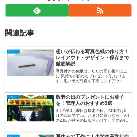
関連記事
想いが伝わる写真色紙の作り方！
イベント
レイアウト・デザイン・保存まで
徹底解説
写真付きの色紙は、ただの寄せ書き以上
に“気持ちが伝わるプレゼント”になりま
す。思い出の写真を丁寧にレイアウトす
ることで、見るたびに心が温まる一枚に
仕上がりますよ。この記事では、初心者
でも失敗しない写真の貼り方やレイアウ
敬老の日のプレゼントにお菓子
イベント
トのコツを、順を追って...
を！管理人のおすすめ5選
9月の第3月曜日は敬老の日。2015年は9
月の21日ですね。おまけに言うなら、9月
の23日が秋分の日なおかげで、間の9月22
日が祝日法により、国民の休日となり、
土日祝休みの企業なら5連休が取れます。
8月はお盆の4連休が取れるし、父方、母
夏休みの工作に！小学生高学年向
イベント