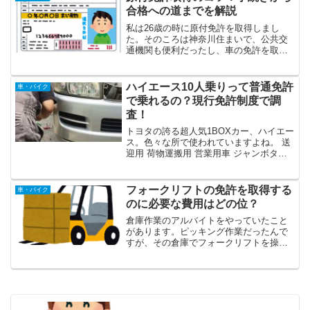
下でした。でも、やは...
合格への道までを解説
私は26歳の時に原付免許を取得しまし
た。そのころは神奈川住まいで、公共交
通機関も便利だったし、車の免許を取り
に行こうにも、時間もお金もなくて。こ
ういう動画を見ると、合格したときの喜
びがいまだに思い出されます。ただの身
ハイエース10人乗りって普通免許
車・バイク
分証明にしか使うつもりな...
で乗れるの？現行免許制度で調
査！
トヨタの誇る超人気1BOXカー、ハイエー
ス。色々な所で使われていますよね。 送
迎用 荷物運搬用 営業用車 ジャンボタク
シー等の仕事用途から、10人乗りの利点
を生かして、 友人同士で小旅行 会社の慰
安旅行等にも使われています。 ハイエー
フォークリフトの免許を取得する
車・バイク
スレン...
のに必要な費用はどの位？
倉庫作業のアルバイトをやっていたこと
があります。ピッキング作業だったんで
すが、その倉庫でフォークリフトを操っ
ている人がうらやましくって、「フォー
クリフトの資格っていくらぐらいあれば
取れるんだろう…。」と思い調べてみた
ら、意外にも、とてもリー...