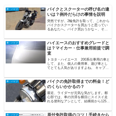
バイクとスクーターの呼び名の違
車・バイク
いは？例外だらけの事情を説明
突然ですが、2輪免許を取って、これから
バイクかスクーターを買おうと思ってい
るあなたへ。バイク買おうかな～、それ
ともスクーターにしようかな～なんて、
バイク雑誌見ながらウキウキしていませ
んか♪私は経験あります。特に、原付免許
ハイエースのおすすめグレードと
車・バイク
を初めて取得して、最...
は？マイカー・仕事兼用前提で調
査
トヨタ・ハイエース 200系仕事用の車と
して、また、個人の乗用車、遊び車とし
てとても人気がありますよね。 キャブオ
ーバー車なのに、ちっとも古さを感じさ
せない魅力的なスタイリング キャブオー
バー車ならではの広いスペースを有効活
バイクの免許取得までの料金！ど
車・バイク
用した使い勝手の...
のくらいかかるの？
最近、ライダーが元気な気がします。都
心部では、車の渋滞を横目にスイスイ走
れる便利なアシとして、結構前から125㏄
スクーターの需要がありましたが、管理
人のいる田舎では、渋滞が無いこともあ
って、まだまだ最近まで、道路は車の天
原付免許取得のコツ！手続きから
車・バイク