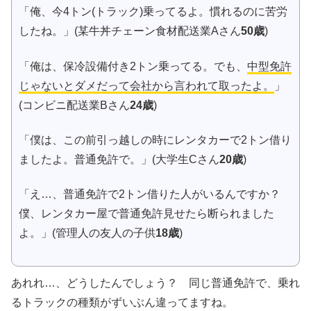
「俺、今4トン(トラック)乗ってるよ。慣れるのに苦労
したね。」(某牛丼チェーン食材配送業Aさん
50歳
)
「俺は、保冷設備付き2トン乗ってる。でも、
中型免許
じゃないとダメだって会社から言われて取ったよ。
」
(コンビニ配送業Bさん
24歳
)
「僕は、この前引っ越しの時にレンタカーで2トン借り
ましたよ。普通免許で。」(大学生Cさん
20歳
)
「え…、普通免許で2トン借りた人がいるんですか？
僕、レンタカー屋で普通免許見せたら断られました
よ。」(管理人の友人の子供
18歳
)
あれれ…、どうしたんでしょう？ 同じ普通免許で、乗れ
るトラックの種類がずいぶん違ってますね。