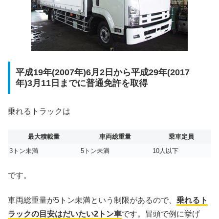
平成19年(2007年)6月2日から平成29年(2017
年)3月11日までに普通免許を取得
乗れるトラックは
最大積載量
車両総重量
乗車定員
3トン未満
5トン未満
10人以下
です。
車両総重量が5トン未満という制限があるので、
乗れるト
ラックの目安はだいたい2トン車
です。冒頭で例に挙げ