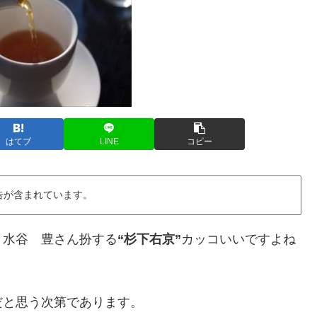
はてブ
LINE
コピー
告が含まれています。
。水谷 豊さん扮する
“杉下右京”
カッコいいですよね
だと思う次第であります。