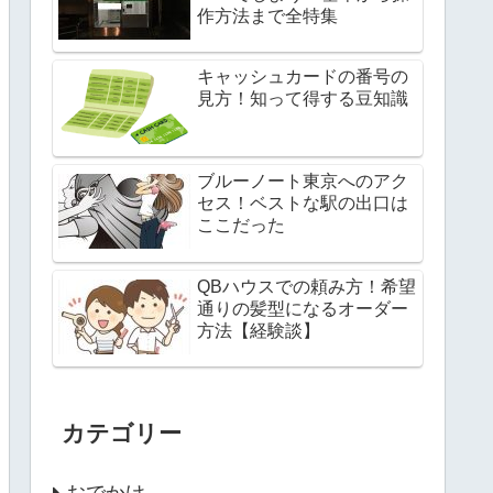
作方法まで全特集
キャッシュカードの番号の
見方！知って得する豆知識
ブルーノート東京へのアク
セス！ベストな駅の出口は
ここだった
QBハウスでの頼み方！希望
通りの髪型になるオーダー
方法【経験談】
カテゴリー
おでかけ