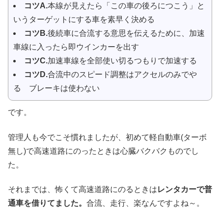
コツA.
本線が見えたら「この車の後ろにつこう」と
いうターゲットにする車を素早く決める
コツB.
後続車に合流する意思を伝えるために、加速
車線に入ったら即ウインカーを出す
コツC.
加速車線を全部使い切るつもりで加速する
コツD.
合流中のスピード調整はアクセルのみでや
る ブレーキは使わない
です。
管理人も今でこそ慣れましたが、初めて軽自動車(ターボ
無し)で高速道路にのったときは心臓バクバクものでし
た。
それまでは、怖くて高速道路にのるときは
レンタカーで普
通車を借りてました。
合流、走行、楽なんですよね～。