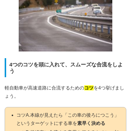
4つのコツを頭に入れて、スムーズな合流をしよ
う
軽自動車が高速道路に合流するための
コツ
を4つ挙げまし
ょう。
コツA.本線が見えたら「この車の後ろにつこう」
というターゲットにする車を
素早く決める