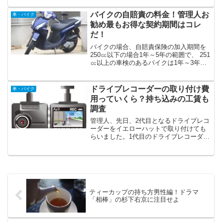
クを扱う仕事への就職の幅が広がりまし
た 準中型免許を取得した大学生のドライ
バイクの自賠責の料金！管理人お
車・バイク
バーのア...
勧め最もお得な契約期間はコレ
だ！
バイクの場合、自賠責保険の加入期間を
250㏄以下の場合1年～5年の範囲で、 251
㏄以上の車検のあるバイクは1年～3年の
範囲で選べます。車検のある251㏄以上の
バイクは、車検毎に新たに加入し直しと
いうことで迷うことはまずないんです
ドライブレコーダーの取り付け費
車・バイク
が、車検...
用っていくら？持ち込みの工賃も
調査
管理人、先日、2代目となるドライブレコ
ーダーをイエローハットで取り付けても
らいました。1代目のドライブレコーダー
の吸盤が付かなくなって、たびたび落下
してしまい、ドライブレコーダー自体は
動作していたんですが、「事故のショッ
クで落下して肝心の証...
ティーカップの持ち方男性編！ドラマ
「相棒」の杉下右京に注目せよ