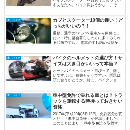
バイクかスクーターを買おうと思ってい
るあなたへ。バイク買おうかな～、それ
ともスクーターにしようかな～なんて、
バイク雑誌見ながらウキウキしていませ
んか♪私は経験あります。特に、原付免許
カブとスクーター10個の違い！ど
車・バイク
を初めて取得して、最...
っちがいいの？！
通勤、通学の"アシ"を電車から原付にし
たい！特に都会暮らしの方に多くみられ
る傾向ですね。 電車のすし詰め状態から
解放される。 車の渋滞を横目に、スイス
イすり抜けられる。管理人も神奈川に住
んでいたころ、電車通勤から、原付スク
バイクのヘルメットの選び方！サ
車・バイク
ーター通勤にした時...
イズは大き目がいいって本当？
オートバイのヘルメット選びって、難し
いですよね。種類もそうですが、問題は
頭に合うかどうか。特に、バイクショッ
プやオートバイ用品店で初めてかぶった
時は、「キツイ～ッ！！」って思う方が
多いんじゃないでしょうか。管理人も、
準中型免許で乗れる車とは？トラ
車・バイク
もちろんそのキツさ経験し...
ックを運転する時持っておきたい
資格
2017年(平成29年)3月12日。免許区分が変
わり、「準中型免許」が登場しました。
このことにより、 準中型免許を取得する
ことで、高校卒業してすぐでも、トラッ