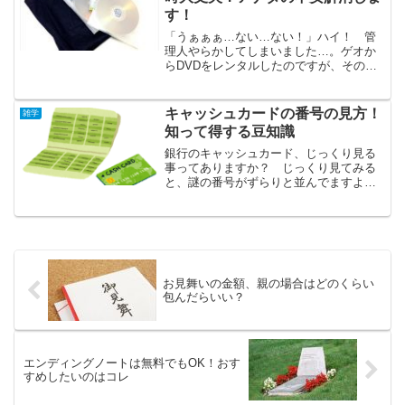
す！
「うぁぁぁ…ない…ない！」ハイ！ 管
理人やらかしてしまいました…。ゲオか
らDVDをレンタルしたのですが、その時
に発行される「返却期限○月○日迄ですよ
～」って書いてあるレシート…、無くし
てしまったんですぅー！！！ え…あれが
キャッシュカードの番号の見方！
雑学
ないと返却BOXに...
知って得する豆知識
銀行のキャッシュカード、じっくり見る
事ってありますか？ じっくり見てみる
と、謎の番号がずらりと並んでますよ
ね。もちろん暗証番号は表示されてませ
んが。銀行によって、表示の仕方は違い
ますが、カードの番号を見れば、そのカ
ードが、どの銀行のどこ支店...
お見舞いの金額、親の場合はどのくらい
包んだらいい？
エンディングノートは無料でもOK！おす
すめしたいのはコレ