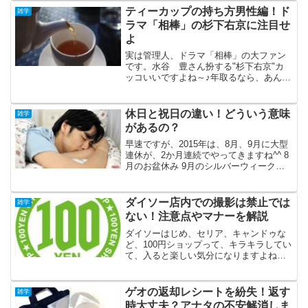
は結構悩んでる人が多かったですね。な
ティーカップの持ち方男性編！ド
雑学
ので、家にお邪魔したりす...
ラマ「相棒」の杉下右京に注目せ
よ
実は管理人、ドラマ「相棒」の大ファン
です。水谷 豊さん扮する"杉下右京"カ
ッコいいですよね～♪年取るなら、あんな
年の取り方をしたいもんだと思う次第で
あります。さて、杉下右京と言えば、大
の紅茶好きということで有名。「相棒」
休日と祝日の違い！どういう意味
雑学
劇中でも、特命課で紅...
があるの？
早速ですが、2015年は、8月、9月に大型
連休が、2か月連続でやってきますね^^ 8
月のお盆休み 9月のシルバーウィークお
盆休みはカレンダー上では平日ですが、
ご先祖様をお迎えする期間という事で、8
月13日～8月16日の4日間が、多くの企業
ダイソー店内での撮影は禁止では
雑学
で...
ない！注意点やマナーを解説
ダイソーはじめ、セリア、キャンドゥな
ど、100円ショップって、キラキラしてい
て、入ると楽しい気分になりますよね。
「え、こんなものも売っているの？！」
とか思って、 SNSで発信したいとか ブロ
グのネタにしたいとか思っている方も多
ゲオの返却レシートを紛失！返す
雑学
いでしょう。あ...
時大丈夫？アナタの不安解消しま