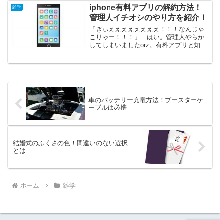
に、振替や振込も～なんてことをやって
iphone有料アプリの解約方法！
雑学
おります。が、慣れてい...
管理人イチオシのやり方を紹介！
「ぎぃええええええええ！！！なんじゃ
こりゃー！！！」…はい。管理人やらか
してしまいましたorz。有料アプリと知ら
ずに、あるアプリをダウンロードしたの
です。そのアプリの名は「Teletron 番号
検索 ファインダー」。Facebookで宣伝
さ...
車のバッテリー充電方法！ブースターケ
ーブルは必携
結婚式のふくさの色！間違いのない選択
とは
ホーム
雑学