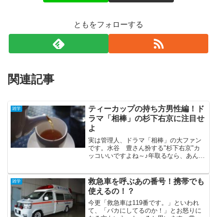
ともをフォローする
関連記事
ティーカップの持ち方男性編！ド
雑学
ラマ「相棒」の杉下右京に注目せ
よ
実は管理人、ドラマ「相棒」の大ファン
です。水谷 豊さん扮する"杉下右京"カ
ッコいいですよね～♪年取るなら、あんな
年の取り方をしたいもんだと思う次第で
あります。さて、杉下右京と言えば、大
の紅茶好きということで有名。「相棒」
救急車を呼ぶあの番号！携帯でも
雑学
劇中でも、特命課で紅...
使えるの！？
今更「救急車は119番です。」といわれ
て、「バカにしてるのか！」とお怒りに