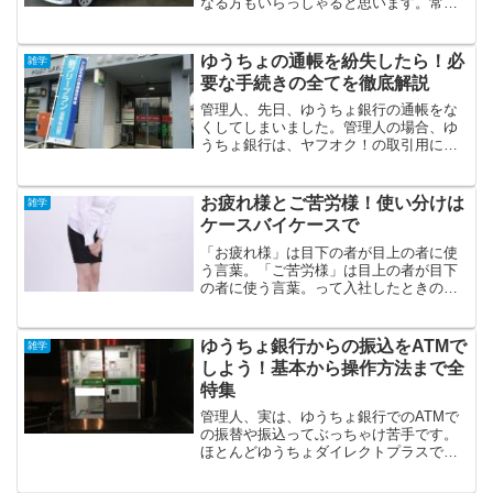
なる方もいらっしゃると思います。常識
ですよね。確かに。ケガ人、病人が出た
ら119番。常識だと言われればそれまでで
す。私も、何度か救急車を呼んだことが
ゆうちょの通帳を紛失したら！必
雑学
ありますし、救急車...
要な手続きの全てを徹底解説
管理人、先日、ゆうちょ銀行の通帳をな
くしてしまいました。管理人の場合、ゆ
うちょ銀行は、ヤフオク！の取引用に開
設しているので、普段ほとんど使わない
んですね。(ゆうちょの場合、ゆうちょ同
士の振込ならば手数料0円なので、リクエ
お疲れ様とご苦労様！使い分けは
雑学
ストしてくる方も多い...
ケースバイケースで
「お疲れ様」は目下の者が目上の者に使
う言葉。「ご苦労様」は目上の者が目下
の者に使う言葉。って入社したときのマ
ナー研修で習ったんだけど、先日ネット
を調べてみたら、50代以上の年齢層の人
は、「お疲れ様」といわれることをあま
ゆうちょ銀行からの振込をATMで
雑学
りよくは思ってないらし...
しよう！基本から操作方法まで全
特集
管理人、実は、ゆうちょ銀行でのATMで
の振替や振込ってぶっちゃけ苦手です。
ほとんどゆうちょダイレクトプラスでや
ってるものですから。でも、時々、残高
不足になっていて、ATMで入金ついで