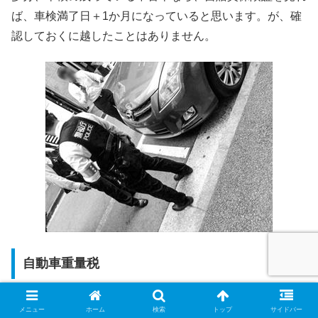
ば、車検満了日＋1か月になっていると思います。が、確
認しておくに越したことはありません。
自動車重量税
メニュー
ホーム
検索
トップ
サイドバー
4、1ナンバー
(貨物自動車)は
車両総重量