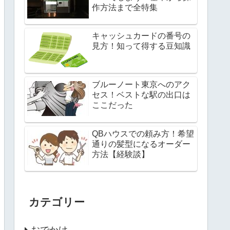
作方法まで全特集
キャッシュカードの番号の
見方！知って得する豆知識
ブルーノート東京へのアク
セス！ベストな駅の出口は
ここだった
QBハウスでの頼み方！希望
通りの髪型になるオーダー
方法【経験談】
カテゴリー
おでかけ