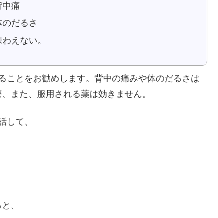
背中痛
体のだるさ
味わえない。
することをお勧めします。背中の痛みや体のだるさは
療、また、服用される薬は効きません。
話して、
ると、