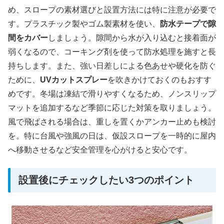
め、スロープの素材選びと設置方法には特に注意が必要で
す。プラスチック製やゴム製素材を使い、
防水テープで隙
間をカバー
しましょう。隙間から水が入り込むと接着面が
弱くなるので、コーキング剤を使って防水処理を施すと長
持ちします。また、強い日差しによる色あせや硬化を防ぐ
ために、
UVカットスプレー
を吹きかけておくのもおすす
めです。冬場は凍結で滑りやすくなるため、ノンスリップ
マットを追加するなど季節に応じた対策を取りましょう。
風で飛ばされる場合は、重しを置くかアンカー止めも検討
を。特に台風や強風の日は、仮設スロープを一時的に屋内
へ移動させるなど安全管理を心がけると安心です。
設置後にチェックしたい3つのポイント