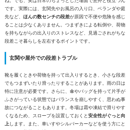
ね。でも、実は日常のちょっとした場面で意外と役立つん
です。実際には、玄関先やお風呂の入り口、ベランダや庭
先など、
ほんの数センチの段差
が原因で不便や危険を感じ
ることは少なくありません。つまずきによる転倒や、荷物
を持ちながらの出入りのストレスなど、見過ごされがちな
段差こそ暮らしを左右するポイントです。
玄関や屋外での段差トラブル
靴を履くときや荷物を持って出入りするとき、小さな段差
でもつまずいたり滑ったりすることがあります。雨の日は
特に注意が必要です。さらに、傘やバッグを持って片手が
ふさがっている状態ではバランスを崩しやすく、思わぬ事
故につながることもあります。冬場は霜や凍結で滑りやす
くなるため、スロープを設置しておくと
安全性がぐっと向
上
します。また、車いすやシルバーカーなどを使う方にと