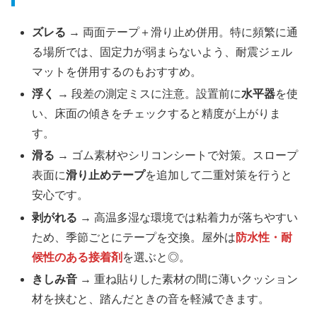
ズレる
→ 両面テープ＋滑り止め併用。特に頻繁に通
る場所では、固定力が弱まらないよう、耐震ジェル
マットを併用するのもおすすめ。
浮く
→ 段差の測定ミスに注意。設置前に
水平器
を使
い、床面の傾きをチェックすると精度が上がりま
す。
滑る
→ ゴム素材やシリコンシートで対策。スロープ
表面に
滑り止めテープ
を追加して二重対策を行うと
安心です。
剥がれる
→ 高温多湿な環境では粘着力が落ちやすい
ため、季節ごとにテープを交換。屋外は
防水性・耐
候性のある接着剤
を選ぶと◎。
きしみ音
→ 重ね貼りした素材の間に薄いクッション
材を挟むと、踏んだときの音を軽減できます。