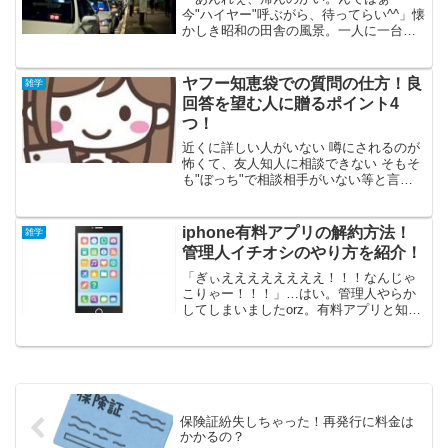
今"ハイヤー"呼ぶがら、待ってらい^^」懐
かしき昭和の田舎の風景。一人に一台車
が持てるなんて時代が想像もできなかっ
た頃、汽車の駅まで、遠い距離にあった
お宅のアシはバスか、呼び出しのタクシ
ヤフー知恵袋での質問の仕方！良
雑学
ーでした。田舎には流...
回答を望む人に贈るポイント4
つ！
近くに詳しい人がいない 噂にされるのが
怖くて、友人知人に相談できない そもそ
も"ぼっち"で相談相手がいない等と言う
場合に重宝される「ヤフー知恵袋」。超
専門的な回答でも望まない限りは、質問
すると"ある程度"参考になる答えは返っ
iphone有料アプリの解約方法！
雑学
てきます。ですが...
管理人イチオシのやり方を紹介！
「ぎぃええええええええ！！！なんじゃ
こりゃー！！！」…はい。管理人やらか
してしまいましたorz。有料アプリと知ら
ずに、あるアプリをダウンロードしたの
です。そのアプリの名は「Teletron 番号
検索 ファインダー」。Facebookで宣伝
さ...
保険証紛失しちゃった！再発行に料金は
かかるの？