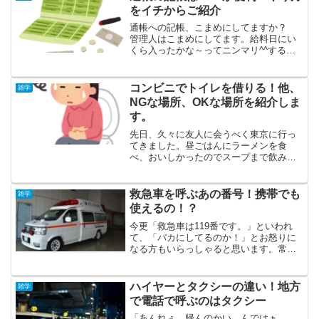
をイチからご紹介
通帳への記帳、こまめにしてますか？
管理人はこまめにしてます。給料日にい
くら入ったかな～ってニンマリ^^するた
めと、 電気 ガス 水道 家賃 クレジットの
支払い 税金の支払い 保険の支払いでどれ
くらい引き落とされたかorzを知るため
コンビニでトイレを借りる！他、
雑学
に、やっ...
NGな場所、OKな場所を紹介しま
す。
先日、久々に友人に会うべく東京に行っ
てきました。昼ごはんにラーメンを食
べ、おいしかったのでスープまで飲み干
し、その後、久々の東京観光へ。です
が、数十分後…にわかに胃腸がざわめき
だし、「キュルルル…」という音ととも
救急車を呼ぶあの番号！携帯でも
雑学
に猛烈な便意が…、そう、下痢...
使えるの！？
今更「救急車は119番です。」といわれ
て、「バカにしてるのか！」とお怒りに
なる方もいらっしゃると思います。常識
ですよね。確かに。ケガ人、病人が出た
ら119番。常識だと言われればそれまでで
す。私も、何度か救急車を呼んだことが
ハイヤーとタクシーの違い！地方
雑学
ありますし、救急車...
で電話で呼ぶのはタクシー
「あんれぇ、帰んのかい。んではぁ