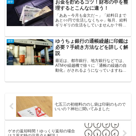
す。私も、何度か救急車を呼んだことが
お金を貯めるコツ！財布の中を整
雑学
ありますし、救急車...
理するとこんなに違う！
「ああ～今月も金欠だ～」「給料日まで
あと○○円で生活しなくちゃ」毎月、給料
ギリギリの生活をしていませんか？特に
独身だと、お金の出入りに無頓着になり
がちですよね。管理人の私も独身で安月
給なので、お金がカツカツな状態という
ゆうちょ銀行の通帳繰越に印鑑は
雑学
のはよくわかります。で...
必要？手続き方法などを詳しく解
説
最近は、都市銀行、地方銀行などでは、
ATMや繰越機で徐々に「通帳の繰越の自
動化」がされるようになっていますね。
しかし、残念なことに、ゆうちょ銀行
は、2018年1月現在、ATMや繰越機で通
帳の繰越ができません。なので、窓口で
通帳の繰越手続きを...
七五三の初穂料ののし袋は印刷のもので
いいの？神社に聞いてみました
ゲオの返却時間！ゆっくり返却の場合
は？返す時の注意点も解説！