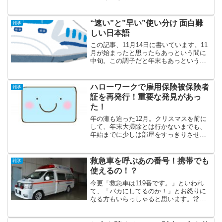
Iphoneがありますが、ゲーム、スケジュ
ール帳、Youtube、カレンダー、写真等の
アプリが並んでいます。その代わりに、
“速い”と”早い”使い分け 面白難
雑学
最近ちょっ...
しい日本語
この記事、11月14日に書いています。11
月が始まったと思ったらあっという間に
中旬。この調子だと年末もあっという
間。時のたつのは速いものですね。…
ん？時のたつのは"早い"ものですねだっ
け…？どっちだろ？思わず考えちゃいま
ハローワークで雇用保険被保険者
雑学
すよね。Yahoo知...
証を再発行！重要な発見があっ
た！
年の瀬も迫った12月。クリスマスを前に
して、年末大掃除とは行かないまでも、
年始までに少しは部屋をすっきりさせた
いなと思い、書類の整理をしてました。
書類といっても、重要なものから、ダイ
レクトメールの様などうでもいいものま
救急車を呼ぶあの番号！携帯でも
雑学
で、いろいろ。忙しさに...
使えるの！？
今更「救急車は119番です。」といわれ
て、「バカにしてるのか！」とお怒りに
なる方もいらっしゃると思います。常識
ですよね。確かに。ケガ人、病人が出た
ら119番。常識だと言われればそれまでで