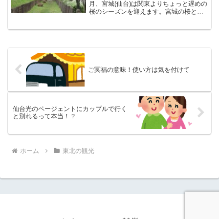
月、宮城(仙台)は関東よりちょっと遅めの
桜のシーズンを迎えます。宮城の桜とい
うと、私のウチから車で30分くらいのと
ころに全国的にも有名な桜の名所、白石
川堤一目千本桜があります。(アニメ、サ
ザエさんのオープ...
ご冥福の意味！使い方は気を付けて
仙台光のページェントにカップルで行く
と別れるって本当！？
ホーム
東北の観光