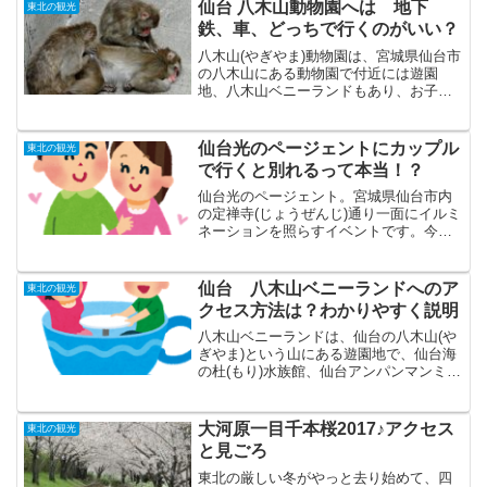
仙台 八木山動物園へは 地下
東北の観光
鉄、車、どっちで行くのがいい？
八木山(やぎやま)動物園は、宮城県仙台市
の八木山にある動物園で付近には遊園
地、八木山ベニーランドもあり、お子さ
んはもちろん、家族連れ、カップルでも
楽しめるアミューズメントエリアです。
更に2015年、東日本大震災の影響で4年間
仙台光のページェントにカップル
東北の観光
不通だった、仙台...
で行くと別れるって本当！？
仙台光のページェント。宮城県仙台市内
の定禅寺(じょうぜんじ)通り一面にイルミ
ネーションを照らすイベントです。今で
は、全国にあり、光のページェントより
大規模なイルミネーションイベントもあ
りますが、そのはしりとも言えるイベン
仙台 八木山ベニーランドへのア
東北の観光
トで、期間中は宮城県...
クセス方法は？わかりやすく説明
八木山ベニーランドは、仙台の八木山(や
ぎやま)という山にある遊園地で、仙台海
の杜(もり)水族館、仙台アンパンマンミュ
ージアムなどと並んで、仙台で人気のあ
るアミューズメントパークです。アトラ
クションは、そんなに派手なのはないで
大河原一目千本桜2017♪アクセス
東北の観光
すが、幅広い年齢...
と見ごろ
東北の厳しい冬がやっと去り始めて、四