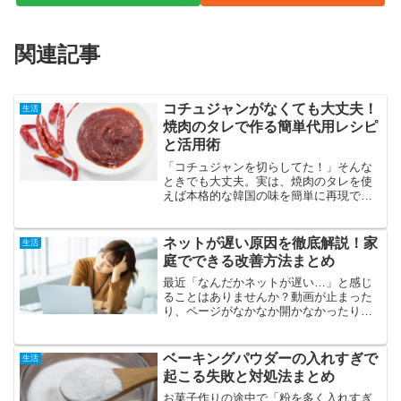
関連記事
コチュジャンがなくても大丈夫！
生活
焼肉のタレで作る簡単代用レシピ
と活用術
「コチュジャンを切らしてた！」そんな
ときでも大丈夫。実は、焼肉のタレを使
えば本格的な韓国の味を簡単に再現でき
るんです。この記事では、焼肉のタレを
使った代用レシピや、家にある調味料で
できるアレンジ、辛くない子ども向けの
ネットが遅い原因を徹底解説！家
生活
作り方まで詳しく紹介しま...
庭でできる改善方法まとめ
最近「なんだかネットが遅い…」と感じ
ることはありませんか？動画が止まった
り、ページがなかなか開かなかったりす
ると、ちょっとストレスですよね。実
は、ネットが重くなる原因の多くは、家
庭の中で解決できることがほとんどなん
ベーキングパウダーの入れすぎで
生活
です。この記事では、初心者...
起こる失敗と対処法まとめ
お菓子作りの途中で「粉を多く入れすぎ