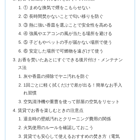
① まめな換気で煙をこもらせない
② 長時間焚かないことで匂い移りを防ぐ
③ 熱に強い香皿を選ぶことで安全性を高める
④ 強風やエアコンの風が当たる場所を避ける
⑤ 子どもやペットの手が届かない場所で使う
⑥ 安定した場所で可燃物を遠ざけて使う
お香を焚いたあとにすぐできる後片付け・メンテナン
ス法
灰や香皿の掃除でヤニ汚れを防ぐ
1回ごとに軽く拭くだけで差が出る！簡単なお手入
れ習慣
空気清浄機や重曹を使って部屋の空気をリセット
賃貸でお香を楽しむときの注意点
退去時の壁紙汚れとクリーニング費用の関係
火気使用のルールを確認しておこう
賃貸でも安心して使えるおすすめの焚き方（電気