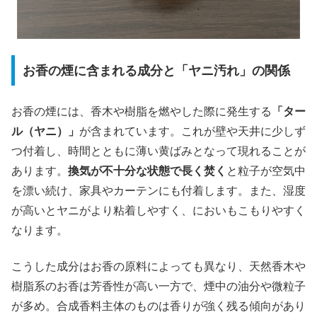
お香の煙に含まれる成分と「ヤニ汚れ」の関係
お香の煙には、香木や樹脂を燃やした際に発生する
「ター
ル（ヤニ）」
が含まれています。これが壁や天井に少しず
つ付着し、時間とともに薄い黄ばみとなって現れることが
あります。
換気が不十分な状態で長く焚く
と粒子が空気中
を漂い続け、家具やカーテンにも付着します。また、湿度
が高いとヤニがより粘着しやすく、においもこもりやすく
なります。
こうした成分はお香の原料によっても異なり、天然香木や
樹脂系のお香は芳香性が高い一方で、煙中の油分や微粒子
が多め。合成香料主体のものは香りが強く残る傾向があり