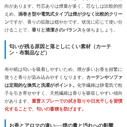
向があります。竹芯ありは煙量が多く、芯なしは比較的控
えめ。
渦巻き型や電気式タイプは煙が少なく比較的クリー
ン
ですが、香りの拡散は穏やかです。状況に応じて使い分
けることで、
香りと清潔さのバランス
を保ちましょう。
匂いが残る原因と落としにくい素材（カーテ
ン・布製品など）
布や紙は匂いを吸着しやすいため、煙が多いお香を頻繁に
使うと香りが染み込みやすくなります。
カーテンやソファ
は定期的な換気と洗濯がポイント。
化学繊維は静電気で粒
子を引き寄せやすく、天然繊維は香りを吸収しやすい傾向
があります。
重曹スプレーでの拭き取りや日光干しを習慣
化することで、匂いの蓄積を防げます。
お香とアロマの違い──煙の量と汚れへの影響