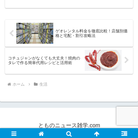
んか？そんなとき気になるのが返品の可
否、特に購入した店舗以外でも返品が可
能かどうかです。しまむらでは、全国に
展開する店舗網と統一され...
ゲオレンタル料金を徹底比較！店舗別価
格と宅配・割引攻略法
コチュジャンがなくても大丈夫！焼肉の
タレで作る簡単代用レシピと活用術
ホーム
生活
とものニュース雑学.com
© 2014 とものニュース雑学.com.