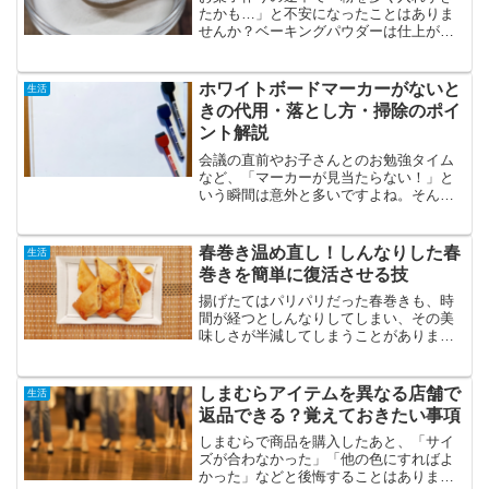
たかも…」と不安になったことはありま
せんか？ベーキングパウダーは仕上がり
を大きく左右する大切な材料ですが、分
量を間違えると見た目や食感が変わって
しまうことがあります。この記事では、
ホワイトボードマーカーがないと
生活
入れすぎたときに起こる失...
きの代用・落とし方・掃除のポイ
ント解説
会議の直前やお子さんとのお勉強タイム
など、「マーカーが見当たらない！」と
いう瞬間は意外と多いですよね。そんな
ときでも大丈夫。身近なペンの中には、
ホワイトボードに書けて消せるものもあ
ります。この記事では、今すぐ使える代
春巻き温め直し！しんなりした春
生活
用品や消し方のコツを、初...
巻きを簡単に復活させる技
揚げたてはパリパリだった春巻きも、時
間が経つとしんなりしてしまい、その美
味しさが半減してしまうことがありま
す。ですが、ご安心ください。この記事
では、そんな春巻きを簡単な工夫でパリ
パリに復活させる方法をご紹介します。
しまむらアイテムを異なる店舗で
生活
電子レンジやオーブン、フラ...
返品できる？覚えておきたい事項
しまむらで商品を購入したあと、「サイ
ズが合わなかった」「他の色にすればよ
かった」などと後悔することはありませ