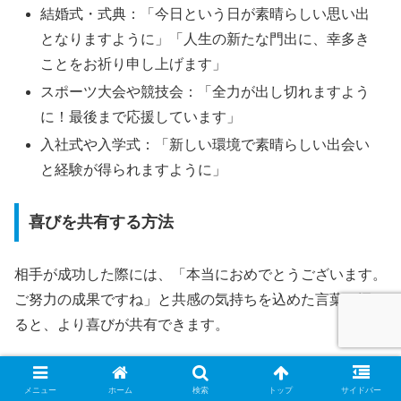
結婚式・式典：「今日という日が素晴らしい思い出
となりますように」「人生の新たな門出に、幸多き
ことをお祈り申し上げます」
スポーツ大会や競技会：「全力が出し切れますよう
に！最後まで応援しています」
入社式や入学式：「新しい環境で素晴らしい出会い
と経験が得られますように」
喜びを共有する方法
相手が成功した際には、「本当におめでとうございます。
ご努力の成果ですね」と共感の気持ちを込めた言葉を添え
ると、より喜びが共有できます。
また、「あなたの努力をずっと見てきたので、私も本当に
メニュー
ホーム
検索
トップ
サイドバー
嬉しいです」といった、個人的なエピソードや思い出に触